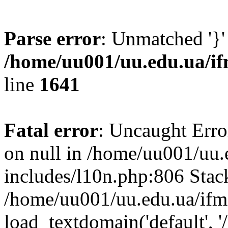
Parse error
: Unmatched '}'
/home/uu001/uu.edu.ua/if
line
1641
Fatal error
: Uncaught Error
on null in /home/uu001/uu.
includes/l10n.php:806 Stack
/home/uu001/uu.edu.ua/ifm
load_textdomain('default', '