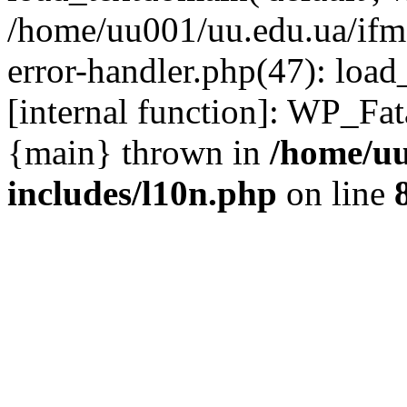
/home/uu001/uu.edu.ua/ifmc
error-handler.php(47): load
[internal function]: WP_Fa
{main} thrown in
/home/uu
includes/l10n.php
on line