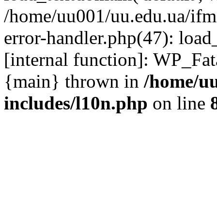
/home/uu001/uu.edu.ua/ifmc
error-handler.php(47): load
[internal function]: WP_Fa
{main} thrown in
/home/uu
includes/l10n.php
on line