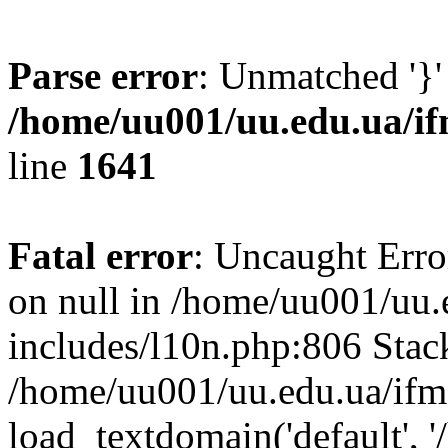
Parse error
: Unmatched '}'
/home/uu001/uu.edu.ua/if
line
1641
Fatal error
: Uncaught Error
on null in /home/uu001/uu.
includes/l10n.php:806 Stack
/home/uu001/uu.edu.ua/ifm
load_textdomain('default', '