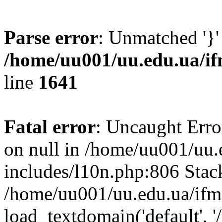
Parse error
: Unmatched '}'
/home/uu001/uu.edu.ua/if
line
1641
Fatal error
: Uncaught Error
on null in /home/uu001/uu.
includes/l10n.php:806 Stack
/home/uu001/uu.edu.ua/ifm
load_textdomain('default', '