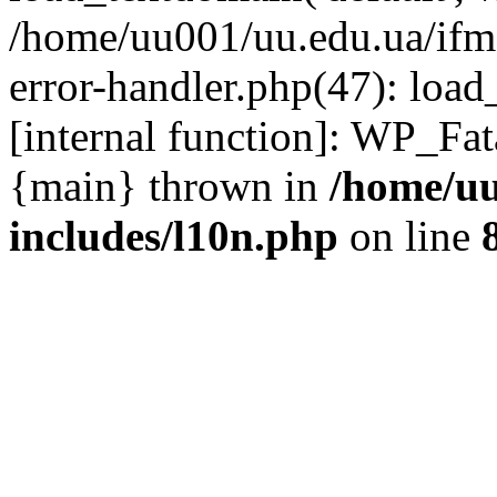
/home/uu001/uu.edu.ua/ifmc
error-handler.php(47): load
[internal function]: WP_Fa
{main} thrown in
/home/uu
includes/l10n.php
on line