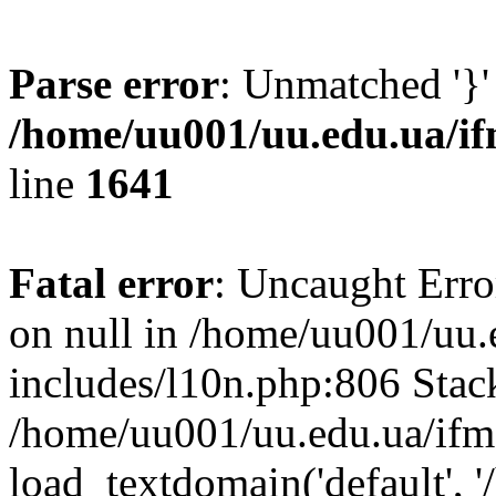
Parse error
: Unmatched '}'
/home/uu001/uu.edu.ua/if
line
1641
Fatal error
: Uncaught Error
on null in /home/uu001/uu.
includes/l10n.php:806 Stack
/home/uu001/uu.edu.ua/ifm
load_textdomain('default', '