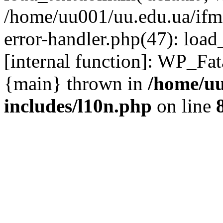
/home/uu001/uu.edu.ua/ifmc
error-handler.php(47): load
[internal function]: WP_Fa
{main} thrown in
/home/uu
includes/l10n.php
on line