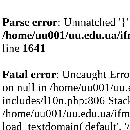
Parse error
: Unmatched '}'
/home/uu001/uu.edu.ua/if
line
1641
Fatal error
: Uncaught Error
on null in /home/uu001/uu.
includes/l10n.php:806 Stack
/home/uu001/uu.edu.ua/ifm
load_textdomain('default', '