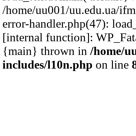
/home/uu001/uu.edu.ua/ifmc
error-handler.php(47): load
[internal function]: WP_Fa
{main} thrown in
/home/uu
includes/l10n.php
on line