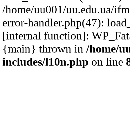
/home/uu001/uu.edu.ua/ifmc
error-handler.php(47): load
[internal function]: WP_Fa
{main} thrown in
/home/uu
includes/l10n.php
on line