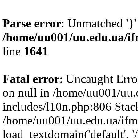
Parse error
: Unmatched '}'
/home/uu001/uu.edu.ua/if
line
1641
Fatal error
: Uncaught Error
on null in /home/uu001/uu.
includes/l10n.php:806 Stack
/home/uu001/uu.edu.ua/ifm
load_textdomain('default', '