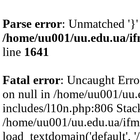
Parse error
: Unmatched '}'
/home/uu001/uu.edu.ua/if
line
1641
Fatal error
: Uncaught Error
on null in /home/uu001/uu.
includes/l10n.php:806 Stack
/home/uu001/uu.edu.ua/ifm
load_textdomain('default', '