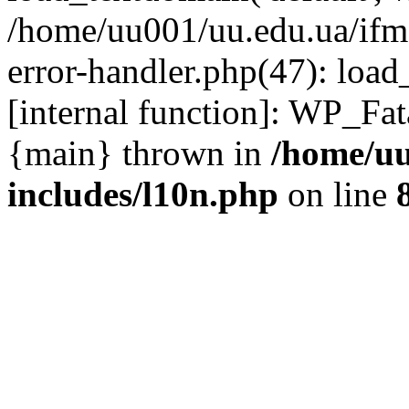
/home/uu001/uu.edu.ua/ifmc
error-handler.php(47): load
[internal function]: WP_Fa
{main} thrown in
/home/uu
includes/l10n.php
on line