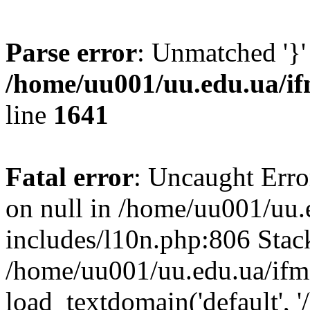
Parse error
: Unmatched '}'
/home/uu001/uu.edu.ua/if
line
1641
Fatal error
: Uncaught Error
on null in /home/uu001/uu.
includes/l10n.php:806 Stack
/home/uu001/uu.edu.ua/ifm
load_textdomain('default', '